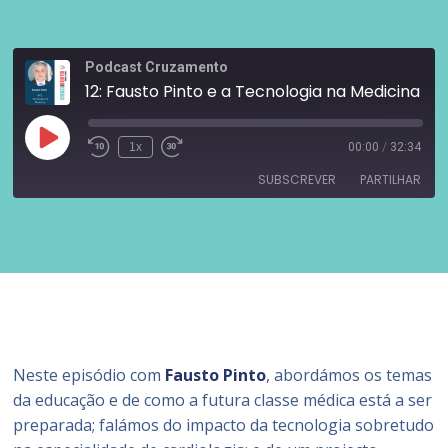
Podcast Cruzamento
12: Fausto Pinto e a Tecnologia na Medicina
1x
00:00
/
32:34
SUBSCREVER
PARTILHAR
PARTILHAR
Castro
Google Podcasts
Libsyn
Overcast
LIGAÇÃO
PocketCasts
RSS
INCORPORAR
SoundCloud
Spotify
Stitcher
YouTube
Neste episódio com
Fausto
Pinto
, abordámos os temas
iTunes
da educação e de como a futura classe médica está a ser
FEED RSS
preparada; falámos do impacto da tecnologia sobretudo