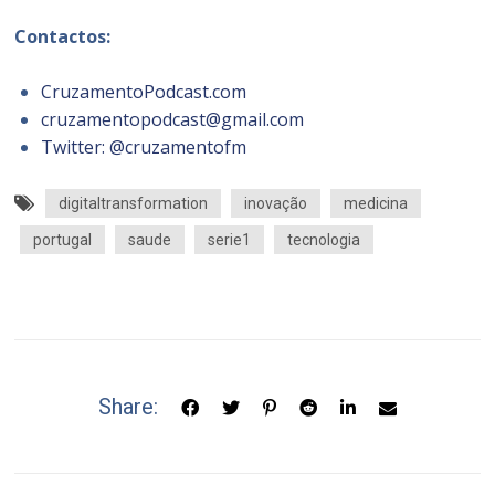
Contactos:
CruzamentoPodcast.com
cruzamentopodcast@gmail.com
Twitter: @cruzamentofm
digitaltransformation
inovação
medicina
portugal
saude
serie1
tecnologia
Share: