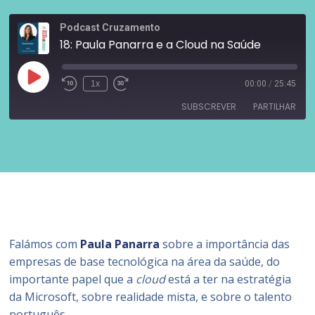
Podcast Cruzamento
18: Paula Panarra e a Cloud na Saúde
1x
00:00
/
25:45
SUBSCREVER
PARTILHAR
PARTILHAR
Castro
Google Podcasts
Libsyn
Overcast
LIGAÇÃO
PocketCasts
RSS
INCORPORAR
SoundCloud
Spotify
Stitcher
YouTube
Falámos com
Paula Panarra
sobre a importância das
iTunes
empresas de base tecnológica na área da saúde, do
FEED RSS
importante papel que a
cloud
está a ter na estratégia
da Microsoft, sobre realidade mista, e sobre o talento
português.