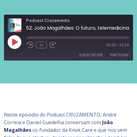
Podcast Cruzamento
52: João Magalhães: O futuro, telemedicina mas aumentada
1x
00:00
/
23:24
SUBSCREVER
PARTILHAR
PARTILHAR
Castro
Google Podcasts
Libsyn
Overcast
LIGAÇÃO
PocketCasts
RSS
INCORPORAR
SoundCloud
Spotify
Stitcher
YouTube
Neste episódio do Podcast CRUZAMENTO, André
iTunes
Correia e Daniel Guedelha conversam com
João
FEED RSS
Magalhães
co-fundador da Knok Care e que nos vem