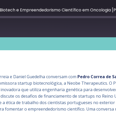
 Biotech e Empreendedorismo Científico em Oncologia [
Google Podcasts
PocketCasts
Spotify
iTunes
reia e Daniel Guedelha conversam com
Pedro Correa de 
missora startup biotecnológica, a Neobe Therapeutics. O P
ovadora que utiliza engenharia genética para desenvolver t
 discute os desafios de financiamento de startups no Reino 
e a ética de trabalho dos cientistas portugueses no exterio
ra fomentar o empreendedorismo científico. Uma conversa ri