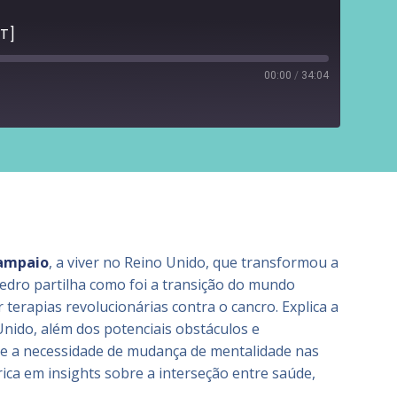
PT]
00:00
/
34:04
Libsyn
RSS
Stitcher
Sampaio
, a viver no Reino Unido, que transformou a
edro partilha como foi a transição do mundo
erapias revolucionárias contra o cancro. Explica a
Unido, além dos potenciais obstáculos e
r e a necessidade de mudança de mentalidade nas
ca em insights sobre a interseção entre saúde,