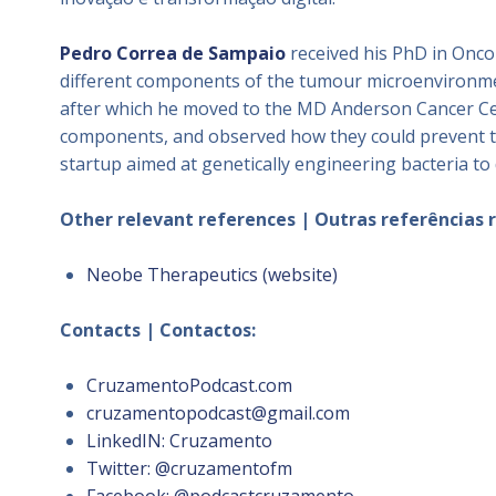
Pedro Correa de Sampaio
received his PhD in Onco
different components of the tumour microenvironment
after which he moved to the MD Anderson Cancer Cen
components, and observed how they could prevent the
startup aimed at genetically engineering bacteria to
Other relevant references | Outras referências 
Neobe Therapeutics (website)
Contacts | Contactos:
CruzamentoPodcast.com
cruzamentopodcast@gmail.com
LinkedIN: Cruzamento
Twitter: @cruzamentofm