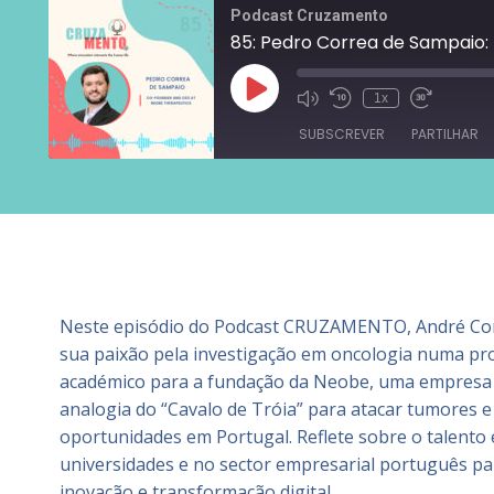
Podcast Cruzamento
85: Pedro Correa de Sampaio:
1x
SUBSCREVER
PARTILHAR
PARTILHAR
Castro
Overcast
LIGAÇÃO
SoundCloud
INCORPORAR
YouTube
Neste episódio do Podcast CRUZAMENTO, André Cor
FEED RSS
sua paixão pela investigação em oncologia numa pro
académico para a fundação da Neobe, uma empresa in
analogia do “Cavalo de Tróia” para atacar tumores e
oportunidades em Portugal. Reflete sobre o talento 
universidades e no sector empresarial português pa
inovação e transformação digital.