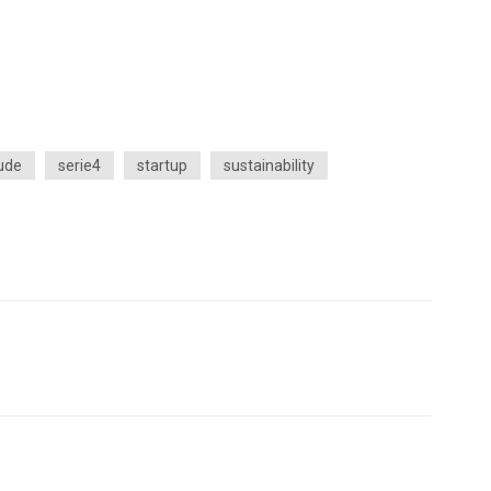
ude
serie4
startup
sustainability